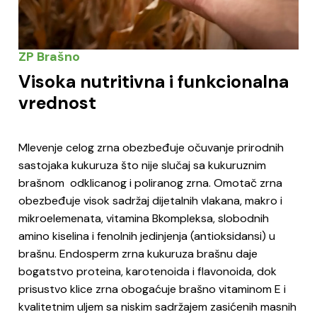
ZP Brašno
Visoka nutritivna i funkcionalna
vrednost
Mlevenje celog zrna obezbeđuje očuvanje prirodnih
sastojaka kukuruza što nije slučaj sa kukuruznim
brašnom odklicanog i poliranog zrna. Omotač zrna
obezbeđuje visok sadržaj dijetalnih vlakana, makro i
mikroelemenata, vitamina Bkompleksa, slobodnih
amino kiselina i fenolnih jedinjenja (antioksidansi) u
brašnu. Endosperm zrna kukuruza brašnu daje
bogatstvo proteina, karotenoida i flavonoida, dok
prisustvo klice zrna obogaćuje brašno vitaminom E i
kvalitetnim uljem sa niskim sadržajem zasićenih masnih