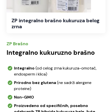
ZP integralno brašno kukuruza belog
zrna
ZP Brašno
Integralno kukuruzno brašno
Integralno
(od celog zrna kukuruza-omotač,
endosperm i klica)
Prirodno bez glutena
(ne sadrži alergene
proteine)
Non-GMO
Proizvedeno od specifičnih, posebno
odabranih ZP hibrida kukuruza bele, žute,