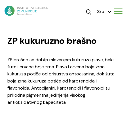
Srb
ZP kukuruzno brašno
ZP brašno se dobija mlevenjem kukuruza plave, bele,
žute i crvene boje zrna. Plava i crvena boja zrna
kukuruza potiče od prisustva antocijanina, dok žuta
boja zrna kukuruza potiče od karotenoida i
flavonoida. Antocijanini, karotenoidi i flavonoidi su
prirodna pigmentna jedinjenja visokog
antioksidativnog kapaciteta.