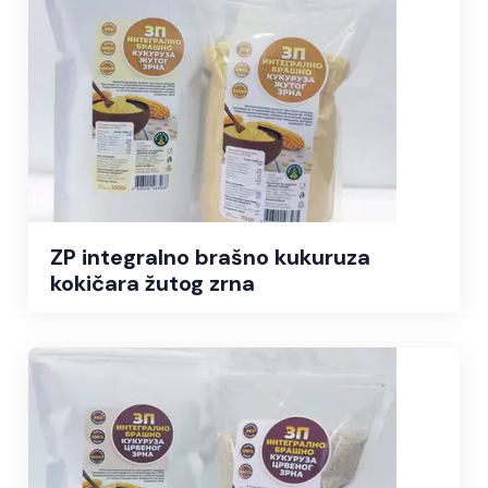
ZP integralno brašno kukuruza
kokičara žutog zrna