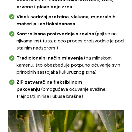
crvene i plave boje zrna
Visok sadržaj proteina, vlakana, mineralnih
materija i antioksidanasa
Kontrolisana proizvodnja sirovina
(gaji se na
njivama Instituta, a ceo proces proizvodnje je pod
stalnim nadzorom )
Tradicionalni način mlevenja
(na mlinskom
kamenu, što obezbeđuje potpuno očuvanje svih
prirodnih sastojaka kukuruznog zrna)
ZIP zatvarač na fleksibilnom
pakovanju
(omogućava očuvanje svežine,
trajnosti, mirisa i ukusa brašna)