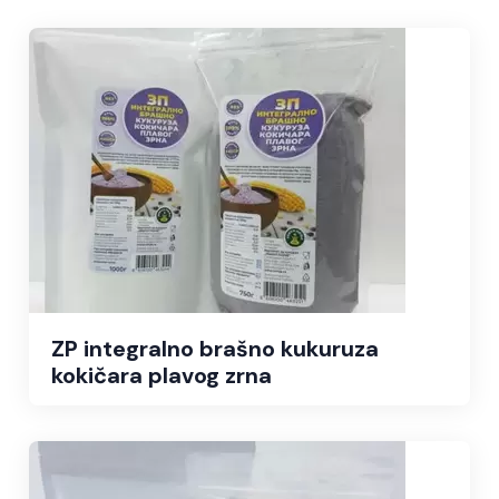
ZP integralno brašno kukuruza
kokičara plavog zrna