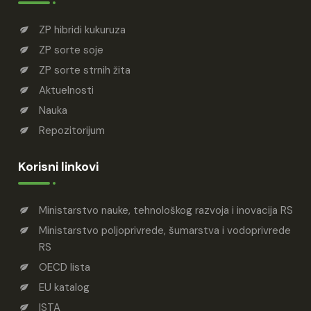
ZP hibridi kukuruza
ZP sorte soje
ZP sorte strnih žita
Aktuelnosti
Nauka
Repozitorijum
Korisni linkovi
Ministarstvo nauke, tehnološkog razvoja i inovacija RS
Ministarstvo poljoprivrede, šumarstva i vodoprivrede
RS
OECD lista
EU katalog
ISTA