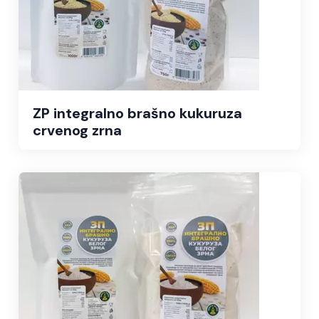
ZP integralno brašno kukuruza
crvenog zrna