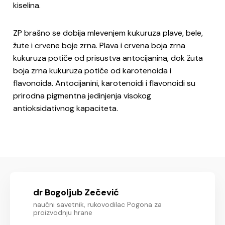
kiselina.
ZP brašno se dobija mlevenjem kukuruza plave, bele,
žute i crvene boje zrna. Plava i crvena boja zrna
kukuruza potiče od prisustva antocijanina, dok žuta
boja zrna kukuruza potiče od karotenoida i
flavonoida. Antocijanini, karotenoidi i flavonoidi su
prirodna pigmentna jedinjenja visokog
antioksidativnog kapaciteta.
dr Bogoljub Zečević
naučni savetnik, rukovodilac Pogona za
proizvodnju hrane