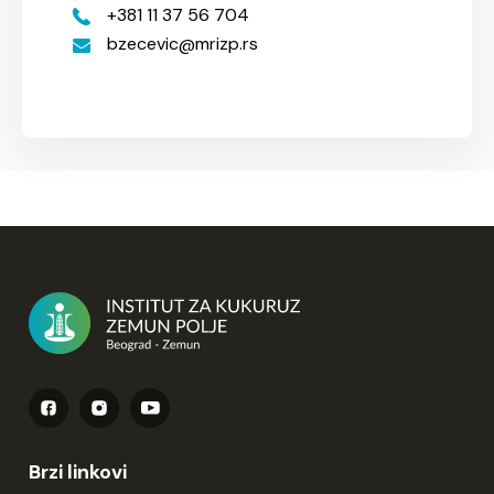
+381 11 37 56 704
bzecevic
mrizp.rs
Brzi linkovi