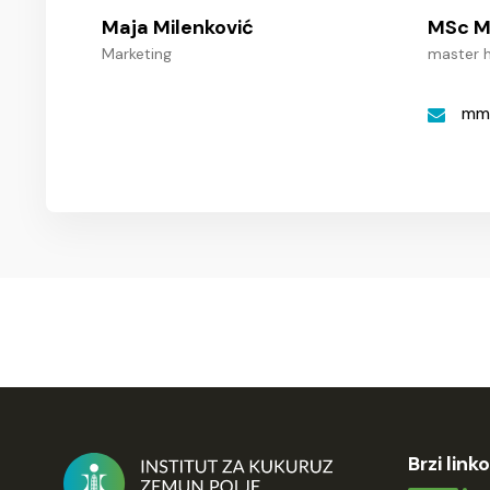
Maja Milenković
MSc M
Marketing
master h
mmi
Brzi linko