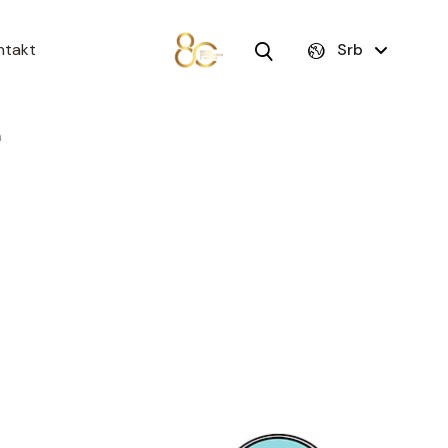
ntakt
Srb
a