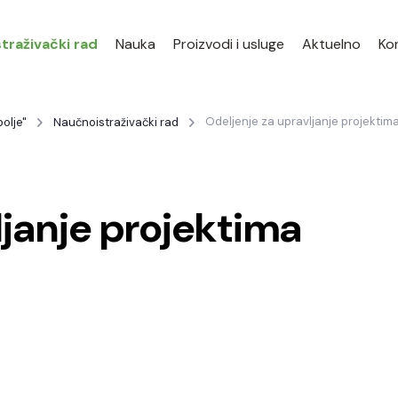
traživački rad
Nauka
Proizvodi i usluge
Aktuelno
Ko
Odeljenje za upravljanje projektim
olje"
Naučnoistraživački rad
ljanje projektima