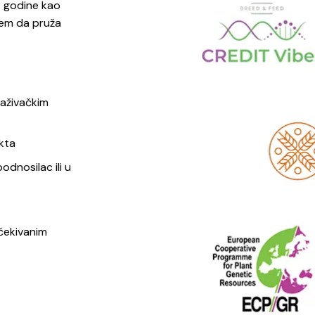
. godine kao
jem da pruža
raživačkim
ekta
dnosilac ili u
očekivanim