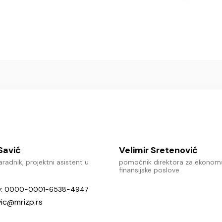
 Savić
Velimir Sretenović
radnik, projektni asistent u
pomoćnik direktora za ekonom
finansijske poslove
D: 0000-0001-6538-4947
vic
mrizp.rs