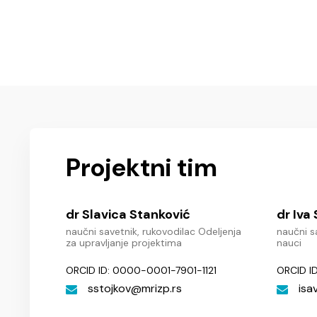
Projektni tim
dr Slavica Stanković
dr Iva
naučni savetnik, rukovodilac Odeljenja
naučni sa
za upravljanje projektima
nauci
ORCID ID: 0000-0001-7901-1121
ORCID I
sstojkov
mrizp.rs
isa