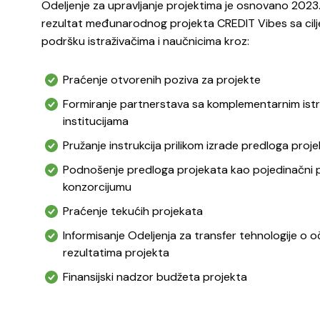
Odeljenje za upravljanje projektima je osnovano 2023
rezultat međunarodnog projekta CREDIT Vibes sa cil
podršku istraživačima i naučnicima kroz:
Praćenje otvorenih poziva za projekte
Formiranje partnerstava sa komplementarnim ist
institucijama
Pružanje instrukcija prilikom izrade predloga proj
Podnošenje predloga projekata kao pojedinačni po
konzorcijumu
Praćenje tekućih projekata
Informisanje Odeljenja za transfer tehnologije o 
rezultatima projekta
Finansijski nadzor budžeta projekta