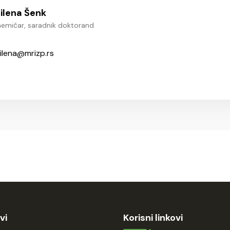
ilena Šenk
emičar, saradnik doktorand
lena
mrizp.rs
vi
Korisni linkovi