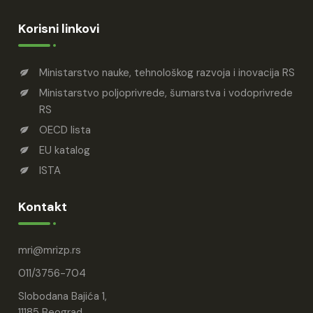
Korisni linkovi
Ministarstvo nauke, tehnološkog razvoja i inovacija RS
Ministarstvo poljoprivrede, šumarstva i vodoprivrede
RS
OECD lista
EU katalog
ISTA
Kontakt
mri
mrizp.rs
011/3756-704
Slobodana Bajića 1,
11185 Beograd