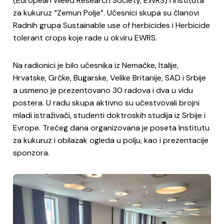
(European Weed Research Society, EWRS) i Instituta
za kukuruz “Zemun Polje”. Učesnici skupa su članovi
Radnih grupa Sustainable use of herbicides i Herbicide
tolerant crops koje rade u okviru EWRS.
Na radionici je bilo učesnika iz Nemačke, Italije,
Hrvatske, Grčke, Bugarske, Velike Britanije, SAD i Srbije
a usmeno je prezentovano 30 radova i dva u vidu
postera. U radu skupa aktivno su učestvovali brojni
mladi istraživači, studenti doktroskih studija iz Srbije i
Evrope. Trećeg dana organizovana je poseta Institutu
za kukuruz i obilazak ogleda u polju, kao i prezentacije
sponzora.