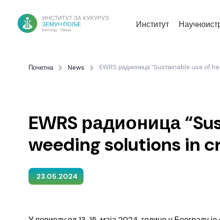
Институт
Научноист
EWRS радионица “Sustainable use of her
Почетна
News
EWRS радионица “Susta
weeding solutions in 
23.05.2024
У периоду од 13-15. маја 2024. године у Београду ј