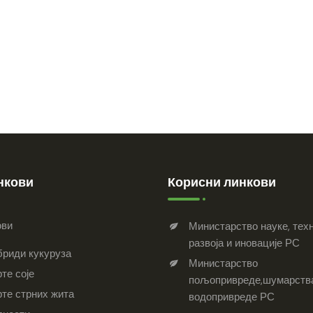
нкови
Корисни линкови
ови
Министарство науке, тех
развоја и иновације РС
бриди кукуруза
Министарство
те соје
пољопривреде,шумарств
рте стрних жита
водопривреде РС