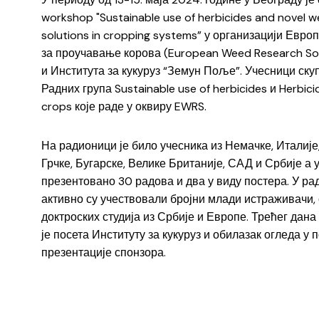
workshop "Sustainable use of herbicides and novel 
solutions in cropping systems” у организацији Евро
за проучавање корова (European Weed Research So
и Института за кукуруз “Земун Поље”. Учесници ску
Радних група Sustainable use of herbicides и Herbici
crops које раде у оквиру EWRS.
На радионици је било учесника из Немачке, Италије,
Грчке, Бугарске, Велике Британије, САД и Србије а 
презентовано 30 радова и два у виду постера. У ра
активно су учествовали бројни млади истраживачи,
доктроских студија из Србије и Европе. Трећег дан
је посета Институту за кукуруз и обилазак огледа у 
презентације спонзора.