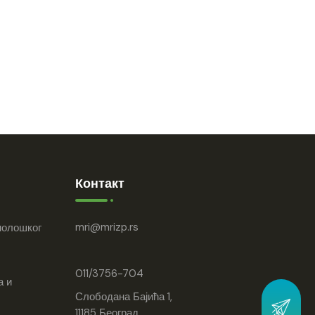
Контакт
mri
mrizp.rs
нолошког
011/3756-704
а и
Слободана Бајића 1,
11185 Београд