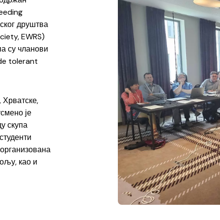
weeding
пског друштва
ciety, EWRS)
па су чланови
de tolerant
 Хрватске,
усмено је
ду скупа
 студенти
а организована
пољу, као и