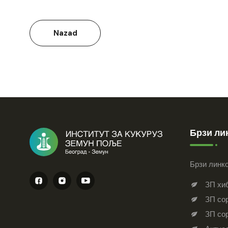
Nazad
Брзи ли
Брзи линк
ЗП хи
ЗП сор
ЗП со