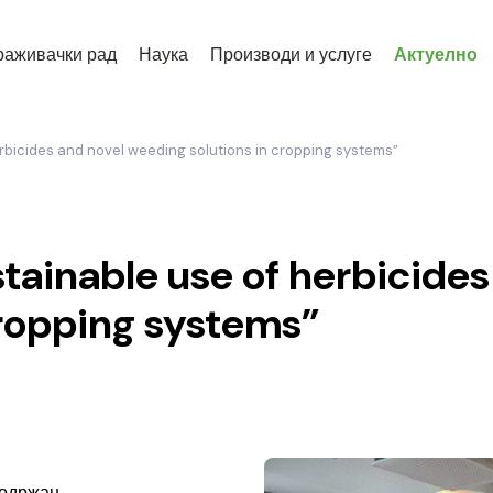
раживачки рад
Наука
Производи и услуге
Актуелно
bicides and novel weeding solutions in cropping systems”
inable use of herbicides
cropping systems”
е одржан