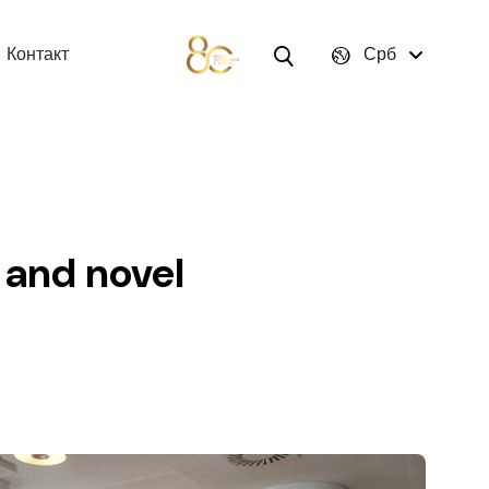
Контакт
Срб
 and novel