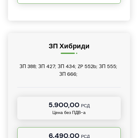
ЗП Хибриди
ЗП 388;
ЗП 427;
ЗП 434;
ZP 552b;
ЗП 555;
ЗП 666;
5.900,00
РСД
Цена без ПДВ-а
6.490,00
РСД