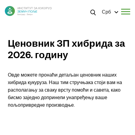
Срб
Ценовник ЗП хибрида за
2026. годину
Овде можете пронаћи детаљан ценовник наших
хибрида кукуруза. Наш тим стручњака стоји вам на
располагању за сваку врсту помоћи и савета, како
бисмо заједно допринели унапређењу ваше
пољопривредне производње.