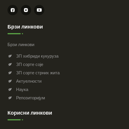
Брзи линкови
Брзи линкови
ЗП хибриди кукуруза
ЗП сорте соје
ЗП сорте стрних жита
Актуелности
Наука
Репозиторијум
Корисни линкови