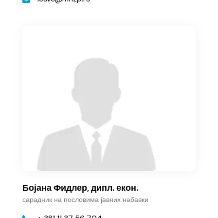
Бојана Фидлер, дипл. екон.
сарадник на пословима јавних набавки