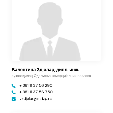
Валентина Зд‌јелар, дипл. инж.
руководилац Одељења комерцијалних послова
+ 381 11 37 56 290
+ 381 11 37 56 750
vzdjelar
mrizp.rs