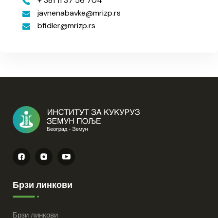
+ 381 11 37 56 704
javnenabavke
mrizp.rs
bfidler
mrizp.rs
Брзи линкови
Брзи линкови