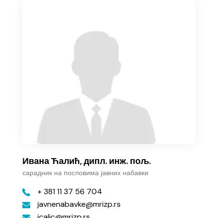
Ивана Ћалић, дипл. инж. пољ.
сарадник на пословима јавних набавки
+ 381 11 37 56 704
javnenabavke
mrizp.rs
icalic
mrizp.rs