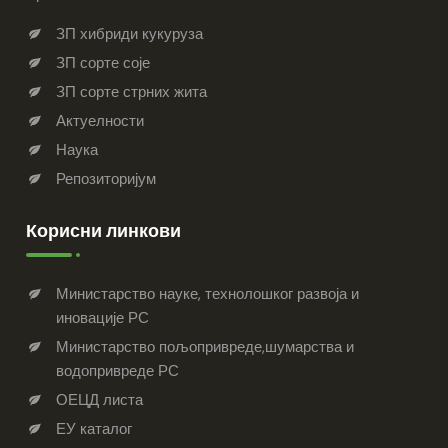
ЗП хибриди кукуруза
ЗП сорте соје
ЗП сорте стрних жита
Актуелности
Наука
Репозиторијум
Корисни линкови
Министарство науке, технолошког развоја и
иновације РС
Министарство пољопривреде,шумарства и
водопривреде РС
ОЕЦД листа
ЕУ каталог