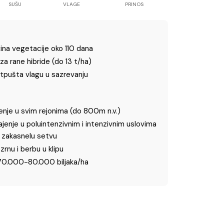
SUŠU
VLAGE
PRINOS
žina vegetacije oko 110 dana
za rane hibride (do 13 t/ha)
tpušta vlagu u sazrevanju
nje u svim rejonima (do 800m n.v.)
gajenje u poluintenzivnim i intenzivnim uslovima
a zakasnelu setvu
zrnu i berbu u klipu
70.000-80.000 biljaka/ha