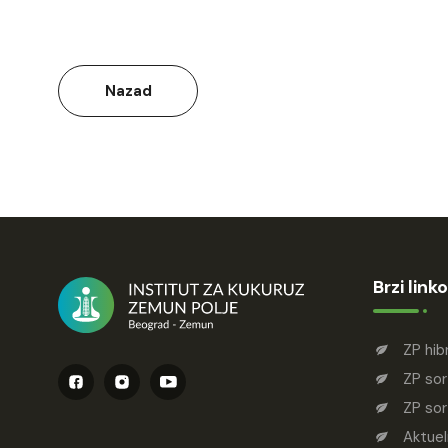
Nazad
Brzi linko
ZP hib
ZP sor
ZP sor
Aktuel