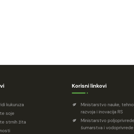
vi
Korisni linkovi
ridi kukuruza
Ministarstvo nauke, tehn
razvoja i inovacija RS
te soje
Ministarstvo poljoprivrede
te strnih žita
šumarstva i vodoprivrede
nosti