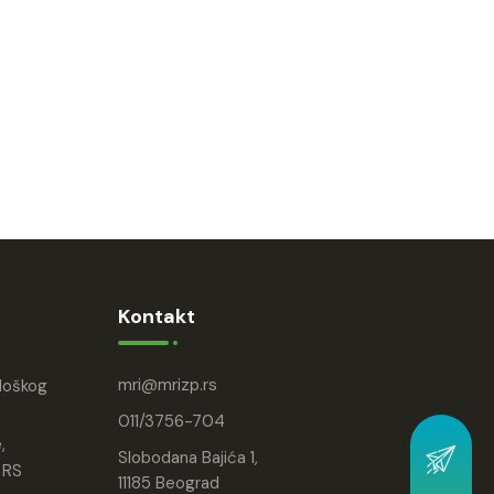
Kontakt
mri
mrizp.rs
ološkog
011/3756-704
,
Slobodana Bajića 1,
 RS
11185 Beograd