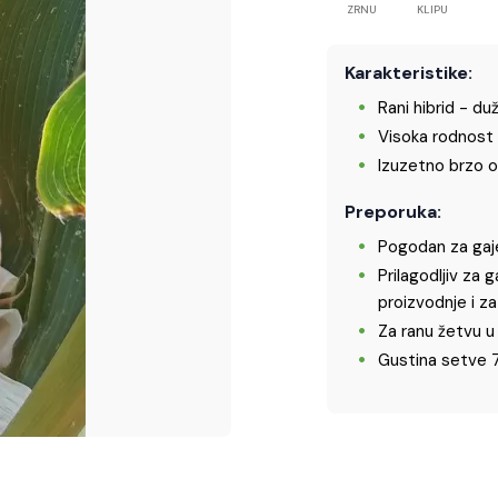
ZRNU
KLIPU
Karakteristike:
Rani hibrid - du
Visoka rodnost 
Izuzetno brzo o
Preporuka:
Pogodan za gaje
Prilagodljiv za 
proizvodnje i z
Za ranu žetvu u 
Gustina setve 