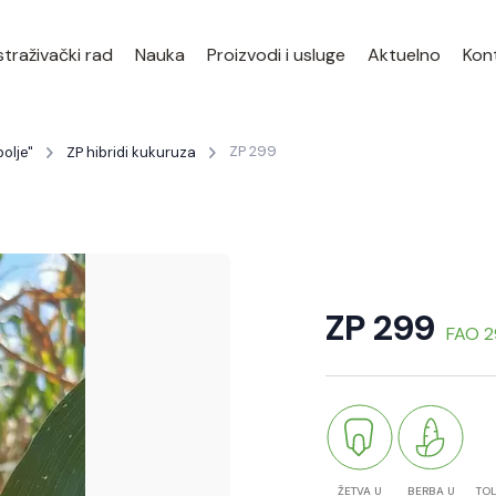
traživački rad
Nauka
Proizvodi i usluge
Aktuelno
Kon
ZP 299
olje"
ZP hibridi kukuruza
ZP 299
FAO 
ŽETVA U
BERBA U
TO