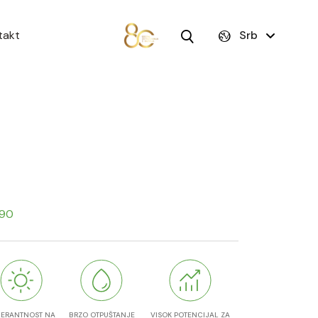
takt
Srb
290
LERANTNOST NA
BRZO OTPUŠTANJE
VISOK POTENCIJAL ZA