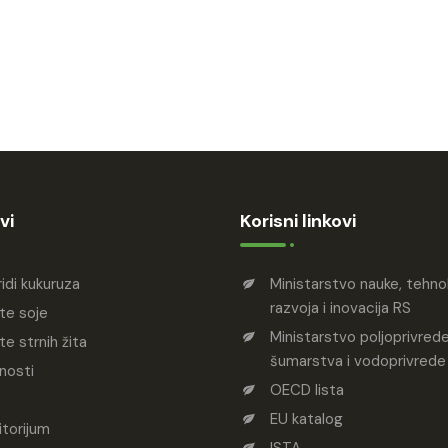
vi
Korisni linkovi
ridi kukuruza
Ministarstvo nauke, tehn
razvoja i inovacija RS
te soje
Ministarstvo poljoprivrede
te strnih žita
šumarstva i vodoprivrede
nosti
OECD lista
EU katalog
torijum