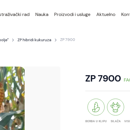
traživački rad
Nauka
Proizvodi i usluge
Aktuelno
Kon
ZP 7900
olje"
ZP hibridi kukuruza
ZP 7900
FA
BERBA U KLIPU
SILAŽA
VIS