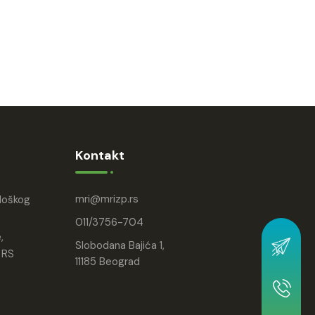
Kontakt
mri
mrizp.rs
ološkog
011/3756-704
,
Slobodana Bajića 1,
 RS
11185 Beograd