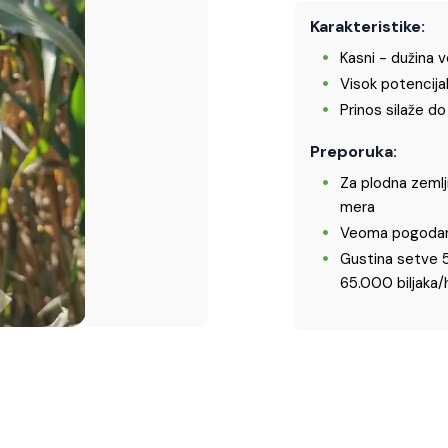
Karakteristike:
Kasni - dužina 
Visok potencijal
Prinos silaže d
Preporuka:
Za plodna zemlj
mera
Veoma pogodan z
Gustina setve 5
65.000 biljaka/