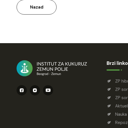
Nazad
Brzi linko
ZP hib
ZP sor
ZP sor
Aktuel
Nauka
Repozi