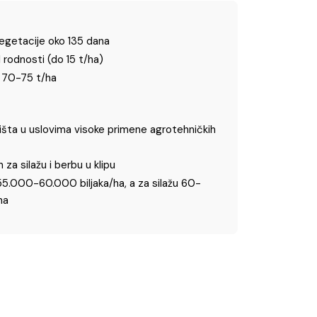
vegetacije oko 135 dana
 rodnosti (do 15 t/ha)
o 70-75 t/ha
išta u uslovima visoke primene agrotehničkih
a silažu i berbu u klipu
5.000-60.000 biljaka/ha, a za silažu 60-
ha