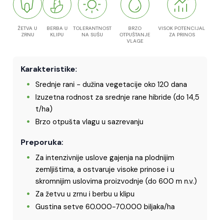
ŽETVA U
BERBA U
TOLERANTNOST
BRZO
VISOK POTENCIJAL
ZRNU
KLIPU
NA SUŠU
OTPUŠTANJE
ZA PRINOS
VLAGE
Karakteristike:
Srednje rani - dužina vegetacije oko 120 dana
Izuzetna rodnost za srednje rane hibride (do 14,5
t/ha)
Brzo otpušta vlagu u sazrevanju
Preporuka:
Za intenzivnije uslove gajenja na plodnijim
zemljištima, a ostvaruje visoke prinose i u
skromnijim uslovima proizvodnje (do 600 m n.v.)
Za žetvu u zrnu i berbu u klipu
Gustina setve 60.000-70.000 biljaka/ha