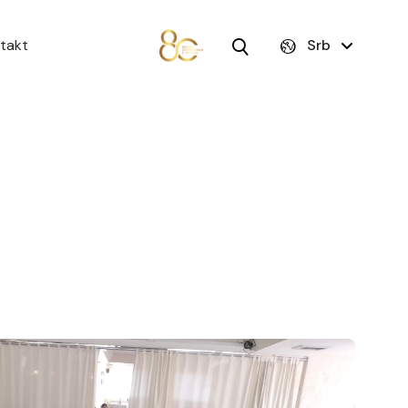
takt
Srb