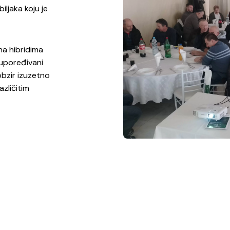
iljaka koju je
na hibridima
, upoređivani
 obzir izuzetno
azličitim