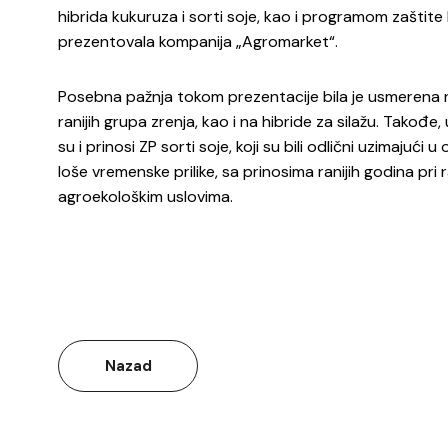
hibrida kukuruza i sorti soje, kao i programom zaštite b
prezentovala kompanija „Agromarket“.
Posebna pažnja tokom prezentacije bila je usmerena 
ranijih grupa zrenja, kao i na hibride za silažu. Takođe
su i prinosi ZP sorti soje, koji su bili odlični uzimajući u
loše vremenske prilike, sa prinosima ranijih godina pri r
agroekološkim uslovima.
Nazad