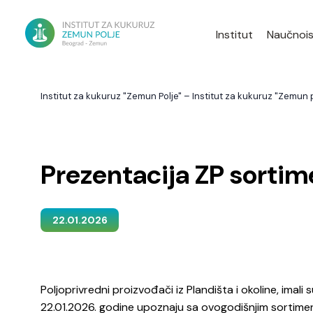
Institut
Naučnois
Institut za kukuruz "Zemun Polje" – Institut za kukuruz "Zemun p
Prezentacija ZP sortim
22.01.2026
Poljoprivredni proizvođači iz Plandišta i okoline, imali s
22.01.2026. godine upoznaju sa ovogodišnjim sortim