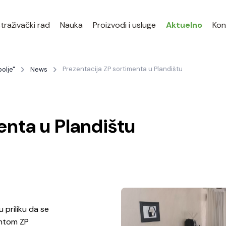
traživački rad
Nauka
Proizvodi i usluge
Aktuelno
Kon
Prezentacija ZP sortimenta u Plandištu
olje"
News
enta u Plandištu
u priliku da se
entom ZP