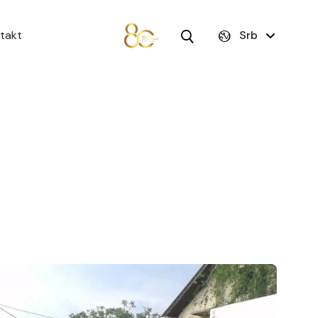
takt
Srb