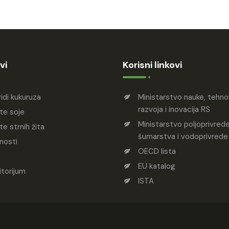
vi
Korisni linkovi
ridi kukuruza
Ministarstvo nauke, tehn
razvoja i inovacija RS
te soje
Ministarstvo poljoprivrede
te strnih žita
šumarstva i vodoprivrede
nosti
OECD lista
EU katalog
torijum
ISTA