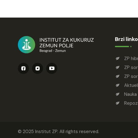
Brzi linko
ZP hib
ZP sor
ZP sor
Aktuel
Nauka
Repozi
© 2025 Institut ZP. All rights reserved.