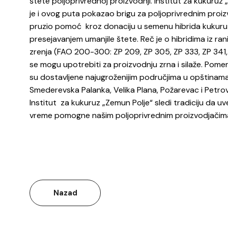
štete poljoprivrednoj proizvodnji. Institut za kukuruz
je i ovog puta pokazao brigu za poljoprivrednim proiz
pruzio pomoć kroz donaciju u semenu hibrida kukuruz
presejavanjem umanjile štete. Reč je o hibridima iz ran
zrenja (FAO 200-300: ZP 209, ZP 305, ZP 333, ZP 341, 
se mogu upotrebiti za proizvodnju zrna i silaže. Pome
su dostavljene najugroženijim područjima u opštinam
Smederevska Palanka, Velika Plana, Požarevac i Petrov
Institut za kukuruz „Zemun Polje“ sledi tradiciju da uv
vreme pomogne našim poljoprivrednim proizvodjačim
Nazad