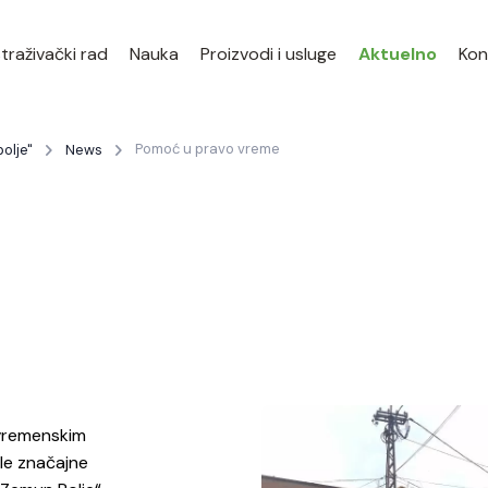
traživački rad
Nauka
Proizvodi i usluge
Aktuelno
Kon
Pomoć u pravo vreme
olje"
News
 vremenskim
ile značajne