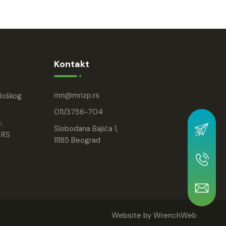
Kontakt
mri
mrizp.rs
ološkog
011/3756-704
,
Slobodana Bajića 1,
 RS
11185 Beograd
Website by
WrenchWeb