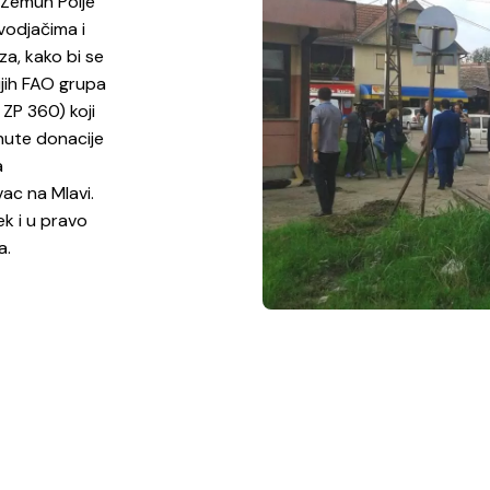
 „Zemun Polje“
vodjačima i
a, kako bi se
ijih FAO grupa
ZP 360) koji
nute donacije
a
ac na Mlavi.
ek i u pravo
a.