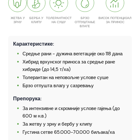
ЖЕТВА У
БЕРБА У
ТОЛЕРАНТНОСТ
БРЗО
ВИСОК ПОТЕНЦИЈАЛ
ЗРНУ
КЛИПУ
НА СУШУ
ОТПУШТАЊЕ
ЗА ПРИНОС
ВЛАГЕ
Карактеристике:
Средње рани - дужина вегетације око 118 дана
Хибрид врхунског приноса за средње ране
хибриде (до 14,5 т/ха)
Толерантан на неповољне услове суше
Брзо отпушта влагу у сазревању
Препорука:
За интензивне и скромније услове гајења (до
600 м н.в.)
За жетву у зрну и бербу у клипу
Густина сетве 65.000-70.000 биљака/ха