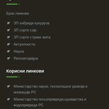
Брзи линкови
ЗП хибриди кукуруза
ЗП сорте соје
ЗП сорте стрних жита
Актуелности
Наука
Репозиторијум
Корисни линкови
Министарство науке, технолошког развоја и
иновације РС
Министарство пољопривреде,шумарства и
водопривреде РС