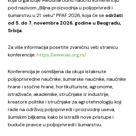
koja organizuje Međunarodnu naučnu konferenciju
pod nazivom „Biljna proizvodnja u poljoprivredi i
šumarstvu u 21. veku“ PPAF 2026, koja će se
održati
od 5. do 7. novembra 2026. godine u Beogradu,
Srbija.
Za više informacija posetite zvaničnu veb stranicu
konferencije:
https://www.ias.org.rs/
Konferencija je osmišljena da okupi istaknute
poljoprivredne naučnike, šumarske naučnike, naučnike
hrane i stočne hrane, hortikulturiste, agronome,
istraživače, akademike, stručnjake iz industrije,
kreatore politike i stručnjake za agrotehnologiju koji
rade na održivoj poljoprivredi i proizvodnji useva,
šumskim biljkama, kako bi istražili nove pristupe i
buduće pravce u poljoprivredi i šumarstvu.