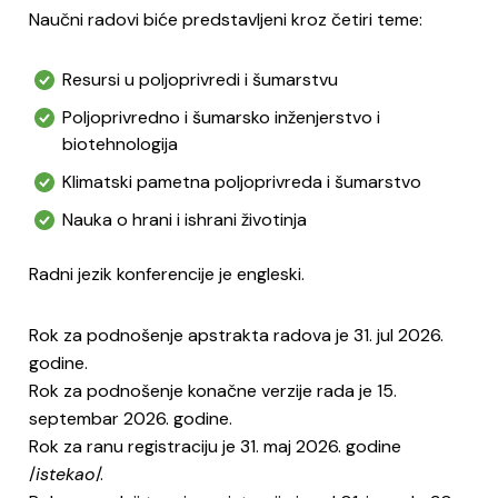
Naučni radovi biće predstavljeni kroz četiri teme:
Resursi u poljoprivredi i šumarstvu
Poljoprivredno i šumarsko inženjerstvo i
biotehnologija
Klimatski pametna poljoprivreda i šumarstvo
Nauka o hrani i ishrani životinja
Radni jezik konferencije je engleski.
Rok za podnošenje apstrakta radova je 31. jul 2026.
godine.
Rok za podnošenje konačne verzije rada je 15.
septembar 2026. godine.
Rok za ranu registraciju je 31. maj 2026. godine
/
istekao
/.