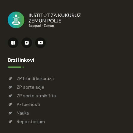
Brzi linkovi
ZP hibridi kukuruza
ZP sorte soje
ZP sorte strnih žita
Aktuelnosti
Nauka
Repozitorijum