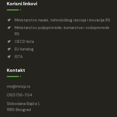
Korisni linkovi
Ministarstvo nauke, tehnološkog razvoja i inovacija RS
Ministarstvo poljoprivrede, šumarstva i vodoprivrede
RS
OECD lista
EU katalog
ISTA
Kontakt
mri
mrizp.rs
011/3756-704
Slobodana Bajića 1,
11185 Beograd