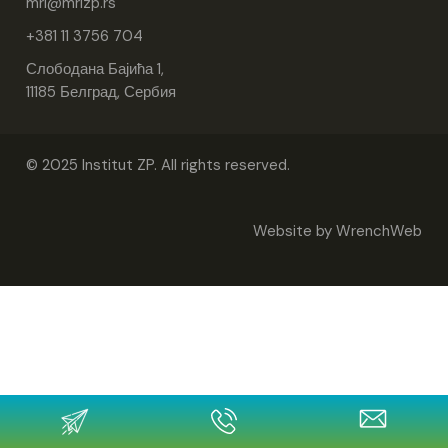
mri
mrizp.rs
+381 11 3756 704
Слободана Бајића 1,
11185 Белград, Сербия
© 2025 Institut ZP. All rights reserved.
Website by
WrenchWeb