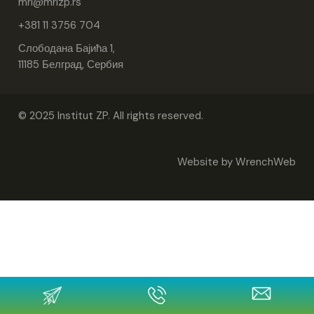
mri
mrizp.rs
+381 11 3756 704
Слободана Бајића 1,
11185 Белград, Сербия
© 2025 Institut ZP. All rights reserved.
Website by
WrenchWeb